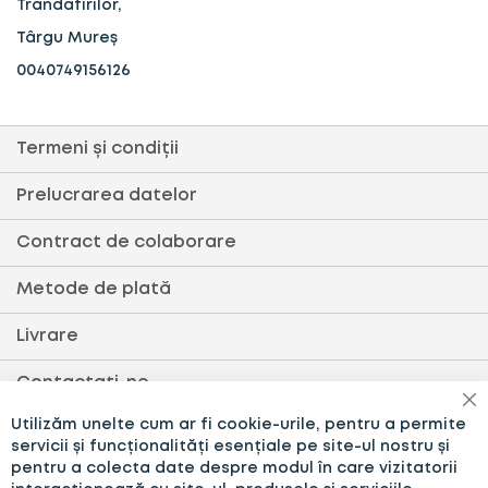
Trandafirilor,
Târgu Mureș
0040749156126
Termeni și condiții
Prelucrarea datelor
Contract de colaborare
Metode de plată
Livrare
Contactați-ne
în
Utilizăm unelte cum ar fi cookie-urile, pentru a permite
Setări cookie
servicii și funcționalități esențiale pe site-ul nostru și
pentru a colecta date despre modul în care vizitatorii
Politică de cookies