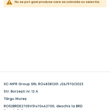
Nu se pot gasi produse care sa coincida cu selectia.
SC MPR Group SRL RO48381201 J26/970/2023
Str. Borzești nr. 12 A
Târgu Mureș
RO52BRDE270SV51470462700, deschis la BRD