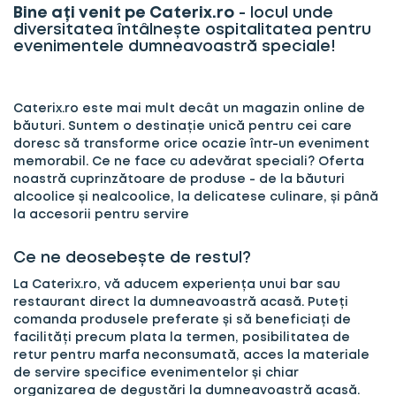
Bine ați venit pe Caterix.ro
-
locul unde
diversitatea întâlnește ospitalitatea pentru
evenimentele dumneavoastră speciale!
Caterix.ro este mai mult decât un magazin online de
băuturi. Suntem o destinație unică pentru cei care
doresc să transforme orice ocazie într-un eveniment
memorabil. Ce ne face cu adevărat speciali? Oferta
noastră cuprinzătoare de produse - de la băuturi
alcoolice și nealcoolice, la delicatese culinare, și până
la accesorii pentru servire
Ce ne deosebește de restul?
La Caterix.ro, vă aducem experiența unui bar sau
restaurant direct la dumneavoastră acasă. Puteți
comanda produsele preferate și să beneficiați de
facilități precum plata la termen, posibilitatea de
retur pentru marfa neconsumată, acces la materiale
de servire specifice evenimentelor și chiar
organizarea de degustări la dumneavoastră acasă.