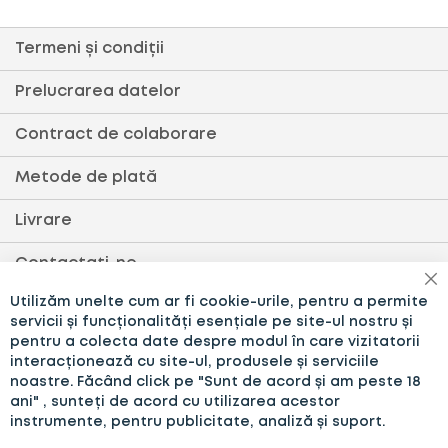
Termeni și condiții
Prelucrarea datelor
Contract de colaborare
Metode de plată
Livrare
Contactați-ne
în
Utilizăm unelte cum ar fi cookie-urile, pentru a permite
Setări cookie
servicii și funcționalități esențiale pe site-ul nostru și
pentru a colecta date despre modul în care vizitatorii
Politică de cookies
interacționează cu site-ul, produsele și serviciile
noastre. Făcând click pe "Sunt de acord și am peste 18
ANPC
ani" , sunteți de acord cu utilizarea acestor
instrumente, pentru publicitate, analiză și suport.